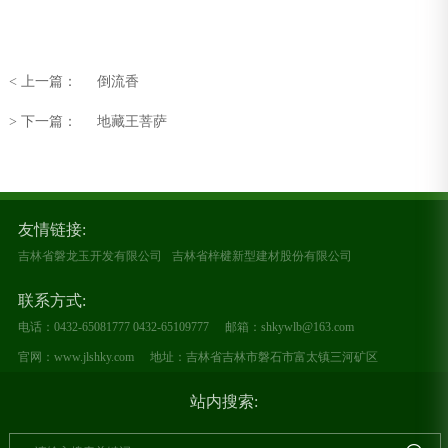
< 上一篇：
倒流香
> 下一篇：
地藏王菩萨
友情链接:
吉林省磐龙玉开发有限公司
吉林省梓楗新型建材股份有限公司
联系方式:
电话：0432-65081777 0432-65109777
邮箱：shkywlb@163.com
官网：www.jlshky.com
地址：吉林省吉林市磐石市富太镇三河矿区
站内搜索: