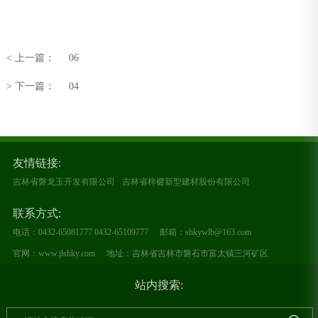
< 上一篇：
06
> 下一篇：
04
友情链接:
吉林省磐龙玉开发有限公司
吉林省梓楗新型建材股份有限公司
联系方式:
电话：0432-65081777 0432-65109777
邮箱：shkywlb@163.com
官网：www.jlshky.com
地址：吉林省吉林市磐石市富太镇三河矿区
站内搜索: