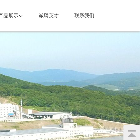
产品展示
诚聘英才
联系我们