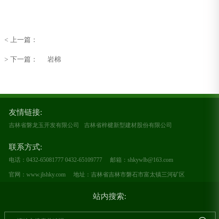
< 上一篇：
> 下一篇：
岩棉
友情链接:
吉林省磐龙玉开发有限公司
吉林省梓楗新型建材股份有限公司
联系方式:
电话：0432-65081777 0432-65109777
邮箱：shkywlb@163.com
官网：www.jlshky.com
地址：吉林省吉林市磐石市富太镇三河矿区
站内搜索: