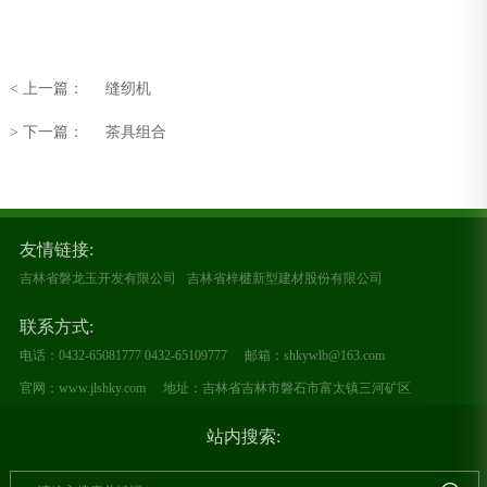
< 上一篇：
缝纫机
> 下一篇：
茶具组合
友情链接:
吉林省磐龙玉开发有限公司
吉林省梓楗新型建材股份有限公司
联系方式:
电话：0432-65081777 0432-65109777
邮箱：shkywlb@163.com
官网：www.jlshky.com
地址：吉林省吉林市磐石市富太镇三河矿区
站内搜索: