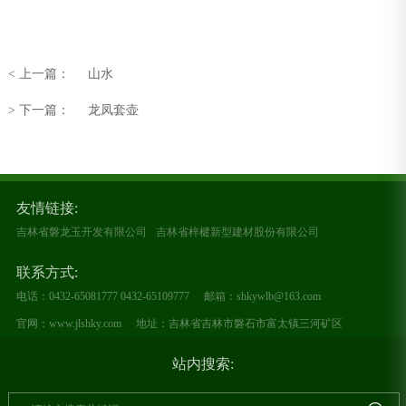
< 上一篇：
山水
> 下一篇：
龙凤套壶
友情链接:
吉林省磐龙玉开发有限公司
吉林省梓楗新型建材股份有限公司
联系方式:
电话：0432-65081777 0432-65109777
邮箱：shkywlb@163.com
官网：www.jlshky.com
地址：吉林省吉林市磐石市富太镇三河矿区
站内搜索: