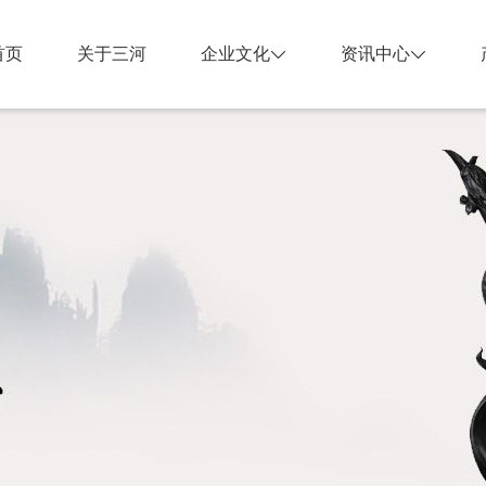
首页
关于三河
企业文化
资讯中心