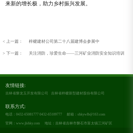
来新的增长极，助力乡村振兴发展。
< 上一篇：
梓楗建材公司第二十八届建博会参展中
> 下一篇：
关注消防，珍爱生命——三河矿业消防安全知识培训
友情链接:
吉林省磐龙玉开发有限公司
吉林省梓楗新型建材股份有限公司
联系方式:
电话：0432-65081777 0432-65109777
邮箱：shkywlb@163.com
官网：www.jlshky.com
地址：吉林省吉林市磐石市富太镇三河矿区