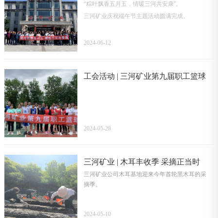
“粽叶飘香五月五，情暖三河共安康”,
安康
三河矿业庆祝端午节主题活动圆满完成。
2024-06-12
工会活动 | 三河矿业第九届职工篮球
赛圆满落幕
2024-05-28
三河矿业 | 木耳丰收季 采摘正当时
三河矿业公司木耳基地迎来今年首轮黑木耳的采
摘季。
2024-05-10