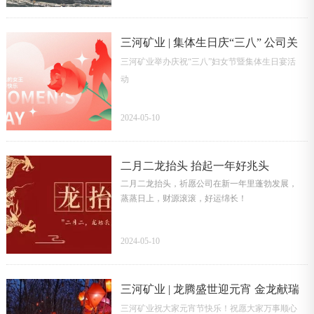
三河矿业 | 集体生日庆“三八” 公司关
三河矿业举办庆祝“三八”妇女节暨集体生日宴活
怀暖人心
动
2024-05-10
二月二龙抬头 抬起一年好兆头
二月二龙抬头，祈愿公司在新一年里蓬勃发展，
蒸蒸日上，财源滚滚，好运绵长！
2024-05-10
三河矿业 | 龙腾盛世迎元宵 金龙献瑞
三河矿业祝大家元宵节快乐！祝愿大家万事顺心
送吉祥