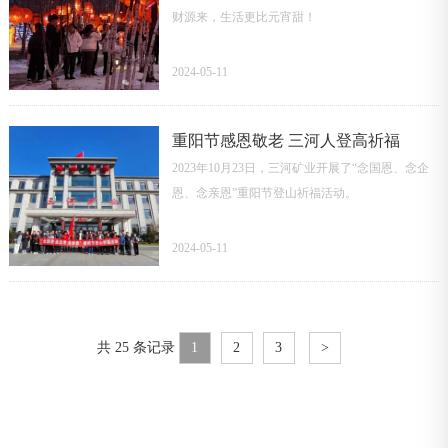
财源来，生活更比元宵甜！
2024-05-11
重阳节感恩敬老 三河人登高祈福
2023年10月23日，三河矿业开展了“念国恩、念企
恩、念亲恩”重阳节登山祈福活动。
2024-05-11
共 25 条记录
1
2
3
>